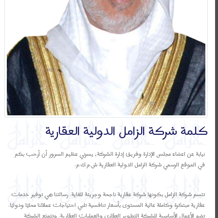
كلمة شركة الزامل الدولية العقارية
نيابة عن اعضاء مجلس الإدارة وفريق إدارة الشركة، يسرني عظيم السرور أن أرحب بكم
في الموقع الرسمي شركة الزامل الدولية العقارية ش.م.ك.م.
تتسم شركة الزامل بكونها شركة عقارية ناجحة وجريئة للغاية. رسالتنا هي توفير خدمات
عقارية مبتكرة وكاملة عالية المستوى بأسعار تنافسية تلبي احتياجات عملائنا محليًا ودوليًا.
تضم الأعمال الأساسية للشركة التطوير العقاري والعمليات العقارية. وتتمتع الشركة